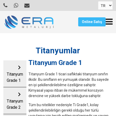
Online Satış
Titanyumlar
Titanyum Grade 1
chevron_right
Titanyum
Titanyum Grade 1 ticari saflıktaki titanyum sınıfın
ilkidir. Bu sınıfların en yumuşak olanıdır. Bu sayede
Grade 1
en iyi şekillendirilebilme özelliğine sahiptir.
Kimyasal yapısı itibarı ile mükemmel korozyon
chevron_right
direncine ve yüksek darbe tokluğuna sahiptir.
Titanyum
Tüm bu nitelikler nedeniyle Ti Grade1, kolay
Grade 2
şekillendirilebilirliğin gerekli olduğu her türlü
uygulama için tercih edilen malzemedir ve yaygın