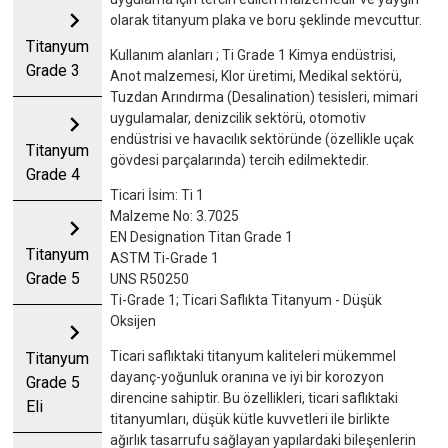
chevron_right
olarak titanyum plaka ve boru şeklinde mevcuttur.
Titanyum
Kullanım alanları ; Ti Grade 1 Kimya endüstrisi,
Grade 3
Anot malzemesi, Klor üretimi, Medikal sektörü,
Tuzdan Arındırma (Desalination) tesisleri, mimari
chevron_right
uygulamalar, denizcilik sektörü, otomotiv
endüstrisi ve havacılık sektöründe (özellikle uçak
Titanyum
gövdesi parçalarında) tercih edilmektedir.
Grade 4
Ticari İsim: Ti 1
Malzeme No: 3.7025
chevron_right
EN Designation Titan Grade 1
Titanyum
ASTM Ti-Grade 1
Grade 5
UNS R50250
Ti-Grade 1; Ticari Saflıkta Titanyum - Düşük
Oksijen
chevron_right
Ticari saflıktaki titanyum kaliteleri mükemmel
Titanyum
dayanç-yoğunluk oranına ve iyi bir korozyon
Grade 5
direncine sahiptir. Bu özellikleri, ticari saflıktaki
Eli
titanyumları, düşük kütle kuvvetleri ile birlikte
ağırlık tasarrufu sağlayan yapılardaki bileşenlerin