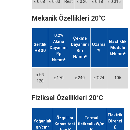
≤ 0.08
≤ 0.03
Rest
≤ 0.20
≤ 0.18
≤ 0.015
Mekanik Özellikleri 20°C
0,2%
Çekme
Akma
Elastiklik
Sertlik
Dayanımı
Uzama
Dayanımı
Modulü
HB 30
Rm
%
Rp
kN/mm²
N/mm²
N/mm²
≤ HB
≥ 170
≥ 240
≥ %24
105
120
Fiziksel Özellikleri 20°C
Elektrik
Özgül Isı
Termal
Yoğunluk
Direnci
Kapasitesi
İletkenlikW/m
gr/cm³
Ω
J/kg K
K