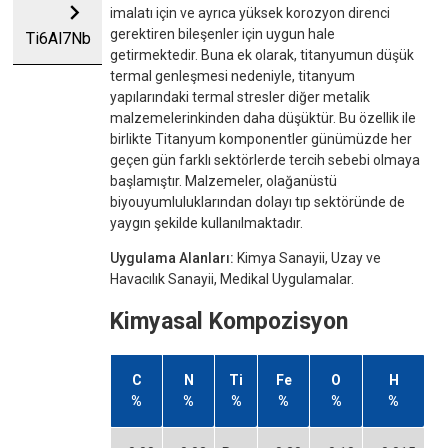
chevron_right
imalatı için ve ayrıca yüksek korozyon direnci
gerektiren bileşenler için uygun hale
Ti6Al7Nb
getirmektedir. Buna ek olarak, titanyumun düşük
termal genleşmesi nedeniyle, titanyum
yapılarındaki termal stresler diğer metalik
malzemelerinkinden daha düşüktür. Bu özellik ile
birlikte Titanyum komponentler günümüzde her
geçen gün farklı sektörlerde tercih sebebi olmaya
başlamıştır. Malzemeler, olağanüstü
biyouyumluluklarından dolayı tıp sektöründe de
yaygın şekilde kullanılmaktadır.
Uygulama Alanları:
Kimya Sanayii, Uzay ve
Havacılık Sanayii, Medikal Uygulamalar.
Kimyasal Kompozisyon
C
N
Ti
Fe
O
H
%
%
%
%
%
%