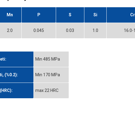
Mn
P
S
Si
C
2.0
0.045
0.03
1.0
16.0-
ti:
Min 485 MPa
, (%0.2):
Min 170 MPa
 (HRC):
max 22 HRC