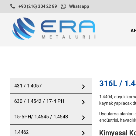
+90 (216) 304 22 89
Whatsapp
A
316L / 1.
chevron_right
431 / 1.4057
1.4404, düşük karbo
chevron_right
630 / 1.4542 / 17-4 PH
kaynak yapılacak du
Uygulama alanları o
chevron_right
15-5PH/ 1.4545 / 1.4548
endüstrisi, havacıl
chevron_right
Kimyasal K
1.4462