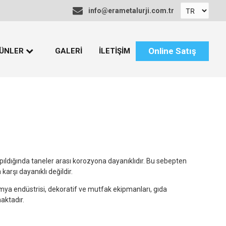
info@erametalurji.com.tr
Online Satış
ÜNLER
GALERİ
İLETİŞİM
aslanmaz Çelikler
üper Alaşımlar
itanyum Alaşımlar
ronzlar
ıldığında taneler arası korozyona dayanıklıdır. Bu sebepten
arşı dayanıklı değildir.
ürekli Döküm Çubukları
imya endüstrisi, dekoratif ve mutfak ekipmanları, gıda
ermal Sprey Ekipman ve
aktadır.
alzemeleri