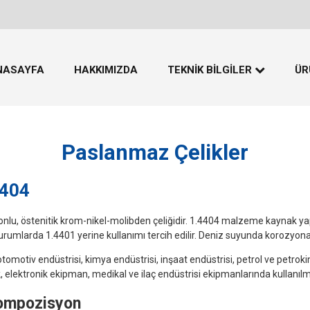
NASAYFA
HAKKIMIZDA
TEKNİK BİLGİLER
ÜR
Mekanik Test Standartları
P
(ASTM)
Paslanmaz Çelikler
S
Bazı Çeliklerin Tipik
T
Mekanik Özellikleri
4404
B
Sertlik Dönüşüm Tablosu
nlu, östenitik krom-nikel-molibden çeliğidir. 1.4404 malzeme kaynak yap
rumlarda 1.4401 yerine kullanımı tercih edilir. Deniz suyunda korozyona k
S
tomotiv endüstrisi, kimya endüstrisi, inşaat endüstrisi, petrol ve petrok
T
ık, elektronik ekipman, medikal ve ilaç endüstrisi ekipmanlarında kullanılm
M
ompozisyon